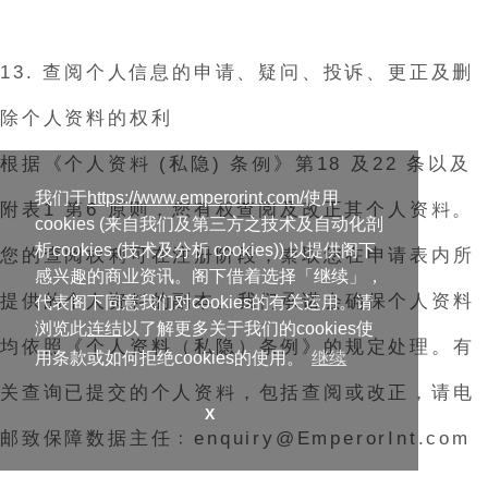
13. 查阅个人信息的申请、疑问、投诉、更正及删
除个人资料的权利
根据《个人资料 (私隐) 条例》第18 及22 条以及
我们于
https://www.emperorint.com/
使用
附表1 第6 原则，您有权查阅及改正其个人资料。
cookies (来自我们及第三方之技术及自动化剖
析cookies (技术及分析 cookies)) 以提供阁下
您的查阅权利可在注册阶段，索取您在申请表内所
感兴趣的商业资讯。阁下借着选择「继续」，
提供的个人资料的副本。我们承诺会确保个人资料
代表阁下同意我们对cookies的有关运用。请
浏览此
连结
以了解更多关于我们的cookies使
均依照《个人资料（私隐）条例》的规定处理。有
用条款或如何拒绝cookies的使用。
继续
关查询已提交的个人资料，包括查阅或改正，请电
X
邮致保障数据主任﹕enquiry@EmperorInt.com