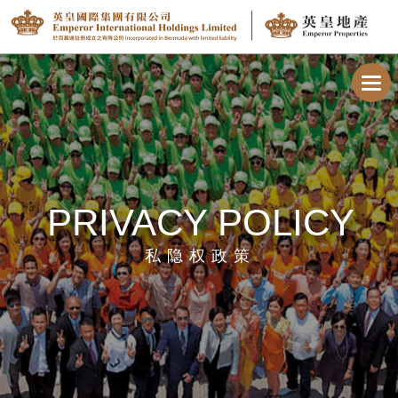
Toggl
navig
PRIVACY POLICY
私隐权政策